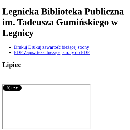
Legnicka Biblioteka Publiczna
im. Tadeusza Gumińskiego
w
Legnicy
Drukuj
Drukuj zawartość bieżącej strony
PDF
Zapisz tekst bieżącej strony do PDF
Lipiec