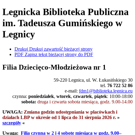
Legnicka Biblioteka Publiczna
im. Tadeusza Gumińskiego
w
Legnicy
Drukuj
Drukuj zawartość bieżącej strony
PDF
Zapisz tekst bieżącej strony do PDF
Filia Dziecięco-Młodzieżowa nr 1
59-220 Legnica, ul. W. Łukasińskiego 30
tel.
76 722 52 86
e-mail:
fdm1@biblioteka.legnica.eu
czynna:
poniedziałek
,
wtorek
,
czwartek
,
piątek
: 10:00-18:00
sobota:
druga i czwarta sobota miesiąca, godz. 9.00-14.00
UWAGA:
Zmiana godzin udostępniania w placówkach i
działach LBP w okresie od 1 lipca do 31 sierpnia 2026 r.
»
szczegóły
«
Uwaga:
Filia czynna w 2 i 4 sobotę miesiąca w godz. 9.00–