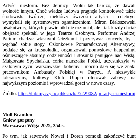
Artyści niesforni. Bez definicji. Wolni tak bardzo, że dawali
wolność innym. Choć władza ludowa pragnęła kontrolować także
środowiska twórcze, niektórzy ówcześni artyści i celebryci
wymykali się systemowym ograniczeniom. Miron Białoszewski
pisał utwory, których prawie nikt nie rozumiał, ale i tak każdy chciał
obejrzeć spektakl w jego Teatrze Osobnym. Performer Andrzej
Partum chadzał własnymi ścieżkami i przerywał koncerty, by…
wąchać sobie stopy. Członkowie Pomarańczowej Alternatywy,
podając się za krasnoludki, organizowali pomysłowe happeningi
ośmieszające absurdy codzienności i stosunki panujące nad Wisłą.
Małgorzata Spychalska, córka marszałka Polski, uczestniczyła w
szalonym życiu warszawskiej bohemy i mocno dała się we znaki
pracownikom Ambasady Polskiej w Paryżu. A niezwykle
tolerancyjny, kultowy Klub Utopia oferował zabawę na
najwyższym poziomie i wprowadzał gości w nowe czasy.
Źródło:
https://lubimyczytac.pl/ksiazka/5229082/prl-artysci-niesforni
Mull Brandon
Gniew gorgony
Warszawa: Wilga 2025, 254 s.
Po tym, jak satyrowie Nowel i Doren pomogli zakończyć bunt