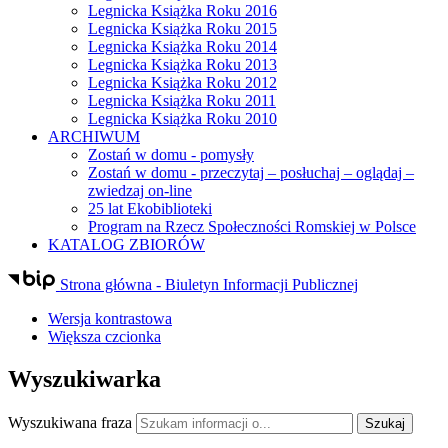
Legnicka Książka Roku 2016
Legnicka Książka Roku 2015
Legnicka Książka Roku 2014
Legnicka Książka Roku 2013
Legnicka Książka Roku 2012
Legnicka Książka Roku 2011
Legnicka Książka Roku 2010
ARCHIWUM
Zostań w domu - pomysły
Zostań w domu - przeczytaj – posłuchaj – oglądaj –
zwiedzaj on-line
25 lat Ekobiblioteki
Program na Rzecz Społeczności Romskiej w Polsce
KATALOG ZBIORÓW
Strona główna - Biuletyn Informacji Publicznej
Wersja kontrastowa
Większa czcionka
Wyszukiwarka
Wyszukiwana fraza
Szukaj