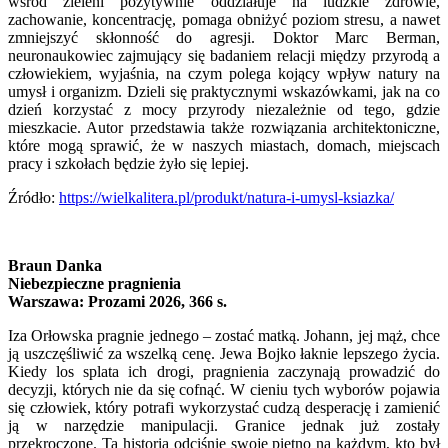
wśród zieleni pozytywnie oddziałuje na ludzkie zdrowie,
zachowanie, koncentrację, pomaga obniżyć poziom stresu, a nawet
zmniejszyć skłonność do agresji. Doktor Marc Berman,
neuronaukowiec zajmujący się badaniem relacji między przyrodą a
człowiekiem, wyjaśnia, na czym polega kojący wpływ natury na
umysł i organizm. Dzieli się praktycznymi wskazówkami, jak na co
dzień korzystać z mocy przyrody niezależnie od tego, gdzie
mieszkacie. Autor przedstawia także rozwiązania architektoniczne,
które mogą sprawić, że w naszych miastach, domach, miejscach
pracy i szkołach będzie żyło się lepiej.
Źródło:
https://wielkalitera.pl/produkt/natura-i-umysl-ksiazka/
Braun Danka
Niebezpieczne pragnienia
Warszawa: Prozami 2026, 366 s.
Iza Orłowska pragnie jednego – zostać matką. Johann, jej mąż, chce
ją uszczęśliwić za wszelką cenę. Jewa Bojko łaknie lepszego życia.
Kiedy los splata ich drogi, pragnienia zaczynają prowadzić do
decyzji, których nie da się cofnąć. W cieniu tych wyborów pojawia
się człowiek, który potrafi wykorzystać cudzą desperację i zamienić
ją w narzędzie manipulacji. Granice jednak już zostały
przekroczone. Ta historia odciśnie swoje piętno na każdym, kto był