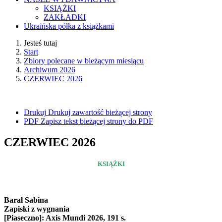
KSIĄŻKI
ZAKŁADKI
Ukraińska półka z książkami
Jesteś tutaj
Start
Zbiory polecane w bieżącym miesiącu
Archiwum 2026
CZERWIEC 2026
Drukuj
Drukuj zawartość bieżącej strony
PDF
Zapisz tekst bieżącej strony do PDF
CZERWIEC 2026
KSIĄŻKI
Baral Sabina
Zapiski z wygnania
[Piaseczno]: Axis Mundi 2026, 191 s.