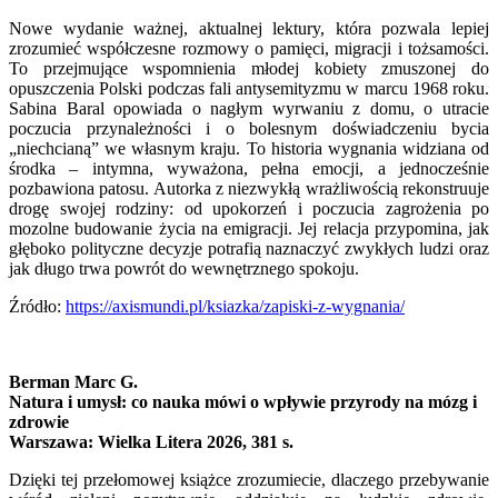
Nowe wydanie ważnej, aktualnej lektury, która pozwala lepiej
zrozumieć współczesne rozmowy o pamięci, migracji i tożsamości.
To przejmujące wspomnienia młodej kobiety zmuszonej do
opuszczenia Polski podczas fali antysemityzmu w marcu 1968 roku.
Sabina Baral opowiada o nagłym wyrwaniu z domu, o utracie
poczucia przynależności i o bolesnym doświadczeniu bycia
„niechcianą” we własnym kraju. To historia wygnania widziana od
środka – intymna, wyważona, pełna emocji, a jednocześnie
pozbawiona patosu. Autorka z niezwykłą wrażliwością rekonstruuje
drogę swojej rodziny: od upokorzeń i poczucia zagrożenia po
mozolne budowanie życia na emigracji. Jej relacja przypomina, jak
głęboko polityczne decyzje potrafią naznaczyć zwykłych ludzi oraz
jak długo trwa powrót do wewnętrznego spokoju.
Źródło:
https://axismundi.pl/ksiazka/zapiski-z-wygnania/
Berman Marc G.
Natura i umysł: co nauka mówi o wpływie przyrody na mózg i
zdrowie
Warszawa: Wielka Litera 2026, 381 s.
Dzięki tej przełomowej książce zrozumiecie, dlaczego przebywanie