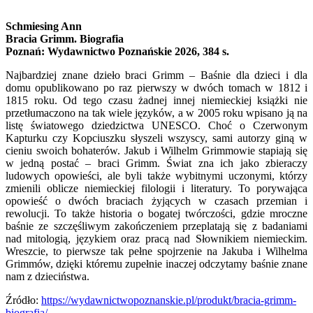
Schmiesing Ann
Bracia Grimm. Biografia
Poznań: Wydawnictwo Poznańskie 2026, 384 s.
Najbardziej znane dzieło braci Grimm – Baśnie dla dzieci i dla
domu opublikowano po raz pierwszy w dwóch tomach w 1812 i
1815 roku. Od tego czasu żadnej innej niemieckiej książki nie
przetłumaczono na tak wiele języków, a w 2005 roku wpisano ją na
listę światowego dziedzictwa UNESCO. Choć o Czerwonym
Kapturku czy Kopciuszku słyszeli wszyscy, sami autorzy giną w
cieniu swoich bohaterów. Jakub i Wilhelm Grimmowie stapiają się
w jedną postać – braci Grimm. Świat zna ich jako zbieraczy
ludowych opowieści, ale byli także wybitnymi uczonymi, którzy
zmienili oblicze niemieckiej filologii i literatury. To porywająca
opowieść o dwóch braciach żyjących w czasach przemian i
rewolucji. To także historia o bogatej twórczości, gdzie mroczne
baśnie ze szczęśliwym zakończeniem przeplatają się z badaniami
nad mitologią, językiem oraz pracą nad Słownikiem niemieckim.
Wreszcie, to pierwsze tak pełne spojrzenie na Jakuba i Wilhelma
Grimmów, dzięki któremu zupełnie inaczej odczytamy baśnie znane
nam z dzieciństwa.
Źródło:
https://wydawnictwopoznanskie.pl/produkt/bracia-grimm-
biografia/