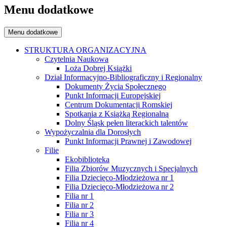
Menu dodatkowe
Menu dodatkowe
STRUKTURA ORGANIZACYJNA
Czytelnia Naukowa
Loża Dobrej Książki
Dział Informacyjno-Bibliograficzny i Regionalny
Dokumenty Życia Społecznego
Punkt Informacji Europejskiej
Centrum Dokumentacji Romskiej
Spotkania z Książką Regionalną
Dolny Śląsk pełen literackich talentów
Wypożyczalnia dla Dorosłych
Punkt Informacji Prawnej i Zawodowej
Filie
Ekobiblioteka
Filia Zbiorów Muzycznych i Specjalnych
Filia Dziecięco-Młodzieżowa nr 1
Filia Dziecięco-Młodzieżowa nr 2
Filia nr 1
Filia nr 2
Filia nr 3
Filia nr 4