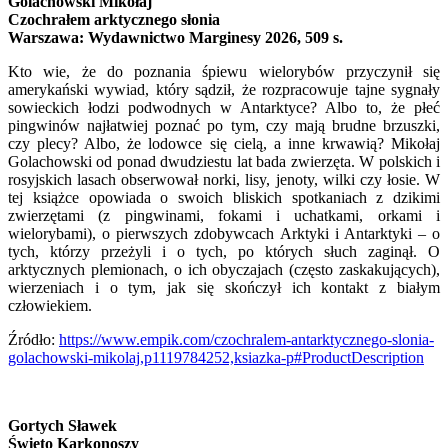
Golachowski Mikołaj
Czochrałem arktycznego słonia
Warszawa: Wydawnictwo Marginesy 2026, 509 s.
Kto wie, że do poznania śpiewu wielorybów przyczynił się
amerykański wywiad, który sądził, że rozpracowuje tajne sygnały
sowieckich łodzi podwodnych w Antarktyce? Albo to, że płeć
pingwinów najłatwiej poznać po tym, czy mają brudne brzuszki,
czy plecy? Albo, że lodowce się cielą, a inne krwawią? Mikołaj
Golachowski od ponad dwudziestu lat bada zwierzęta. W polskich i
rosyjskich lasach obserwował norki, lisy, jenoty, wilki czy łosie. W
tej książce opowiada o swoich bliskich spotkaniach z dzikimi
zwierzętami (z pingwinami, fokami i uchatkami, orkami i
wielorybami), o pierwszych zdobywcach Arktyki i Antarktyki – o
tych, którzy przeżyli i o tych, po których słuch zaginął. O
arktycznych plemionach, o ich obyczajach (często zaskakujących),
wierzeniach i o tym, jak się skończył ich kontakt z białym
człowiekiem.
Źródło:
https://www.empik.com/czochralem-antarktycznego-slonia-
golachowski-mikolaj,p1119784252,ksiazka-p#ProductDescription
Gortych Sławek
Święto Karkonoszy