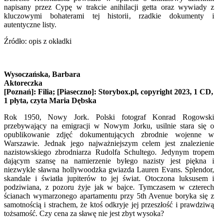
napisany przez Cypę w trakcie anihilacji getta oraz wywiady z
kluczowymi bohaterami tej historii, rzadkie dokumenty i
autentyczne listy.
Źródło: opis z okładki
Wysoczańska, Barbara
Aktoreczka
[Poznań]: Filia; [Piaseczno]: Storybox.pl, copyright 2023, 1 CD,
1 płyta, czyta Maria Dębska
Rok 1950, Nowy Jork. Polski fotograf Konrad Rogowski
przebywający na emigracji w Nowym Jorku, usilnie stara się o
opublikowanie zdjęć dokumentujących zbrodnie wojenne w
Warszawie. Jednak jego najważniejszym celem jest znalezienie
nazistowskiego zbrodniarza Rudolfa Schultego. Jedynym tropem
dającym szansę na namierzenie byłego nazisty jest piękna i
niezwykle sławna hollywoodzka gwiazda Lauren Evans. Splendor,
skandale i światła jupiterów to jej świat. Otoczona luksusem i
podziwiana, z pozoru żyje jak w bajce. Tymczasem w czterech
ścianach wymarzonego apartamentu przy 5th Avenue boryka się z
samotnością i strachem, że ktoś odkryje jej przeszłość i prawdziwą
tożsamość. Czy cena za sławę nie jest zbyt wysoka?