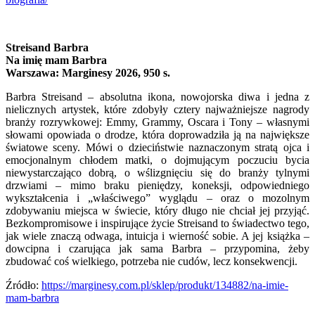
Streisand Barbra
Na imię mam Barbra
Warszawa: Marginesy 2026, 950 s.
Barbra Streisand – absolutna ikona, nowojorska diwa i jedna z
nielicznych artystek, które zdobyły cztery najważniejsze nagrody
branży rozrywkowej: Emmy, Grammy, Oscara i Tony – własnymi
słowami opowiada o drodze, która doprowadziła ją na największe
światowe sceny. Mówi o dzieciństwie naznaczonym stratą ojca i
emocjonalnym chłodem matki, o dojmującym poczuciu bycia
niewystarczająco dobrą, o wślizgnięciu się do branży tylnymi
drzwiami – mimo braku pieniędzy, koneksji, odpowiedniego
wykształcenia i „właściwego” wyglądu – oraz o mozolnym
zdobywaniu miejsca w świecie, który długo nie chciał jej przyjąć.
Bezkompromisowe i inspirujące życie Streisand to świadectwo tego,
jak wiele znaczą odwaga, intuicja i wierność sobie. A jej książka –
dowcipna i czarująca jak sama Barbra – przypomina, żeby
zbudować coś wielkiego, potrzeba nie cudów, lecz konsekwencji.
Źródło:
https://marginesy.com.pl/sklep/produkt/134882/na-imie-
mam-barbra