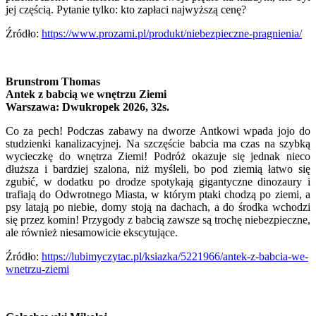
jej częścią. Pytanie tylko: kto zapłaci najwyższą cenę?
Źródło:
https://www.prozami.pl/produkt/niebezpieczne-pragnienia/
Brunstrom Thomas
Antek z babcią we wnętrzu Ziemi
Warszawa: Dwukropek 2026, 32s.
Co za pech! Podczas zabawy na dworze Antkowi wpada jojo do
studzienki kanalizacyjnej. Na szczęście babcia ma czas na szybką
wycieczkę do wnętrza Ziemi! Podróż okazuje się jednak nieco
dłuższa i bardziej szalona, niż myśleli, bo pod ziemią łatwo się
zgubić, w dodatku po drodze spotykają gigantyczne dinozaury i
trafiają do Odwrotnego Miasta, w którym ptaki chodzą po ziemi, a
psy latają po niebie, domy stoją na dachach, a do środka wchodzi
się przez komin! Przygody z babcią zawsze są trochę niebezpieczne,
ale również niesamowicie ekscytujące.
Źródło:
https://lubimyczytac.pl/ksiazka/5221966/antek-z-babcia-we-
wnetrzu-ziemi