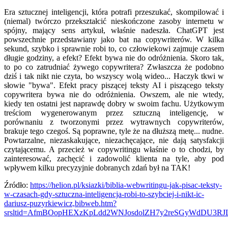
Era sztucznej inteligencji, która potrafi przeszukać, skompilować i
(niemal) twórczo przekształcić nieskończone zasoby internetu w
spójny, mający sens artykuł, właśnie nadeszła. ChatGPT jest
powszechnie przedstawiany jako bat na copywriterów. W kilka
sekund, szybko i sprawnie robi to, co człowiekowi zajmuje czasem
długie godziny, a efekt? Efekt bywa nie do odróżnienia. Skoro tak,
to po co zatrudniać żywego copywritera? Zwłaszcza że podobno
dziś i tak nikt nie czyta, bo wszyscy wolą wideo... Haczyk tkwi w
słowie "bywa". Efekt pracy piszącej teksty AI i piszącego teksty
copywritera bywa nie do odróżnienia. Owszem, ale nie wtedy,
kiedy ten ostatni jest naprawdę dobry w swoim fachu. Użytkowym
treściom wygenerowanym przez sztuczną inteligencję, w
porównaniu z tworzonymi przez wytrawnych copywriterów,
brakuje tego czegoś. Są poprawne, tyle że na dłuższą metę... nudne.
Powtarzalne, niezaskakujące, niezachęcające, nie dają satysfakcji
czytającemu. A przecież w copywritingu właśnie o to chodzi, by
zainteresować, zachęcić i zadowolić klienta na tyle, aby pod
wpływem kilku precyzyjnie dobranych zdań był na TAK!
Źródło:
https://helion.pl/ksiazki/biblia-webwritingu-jak-pisac-teksty-
w-czasach-gdy-sztuczna-inteligencja-robi-to-szybciej-i-nikt-ic-
dariusz-puzyrkiewicz,bibweb.htm?
srsltid=AfmBOopHEXzKpLdd2WNJosdolZH7y2reSGyWdDU3RJL