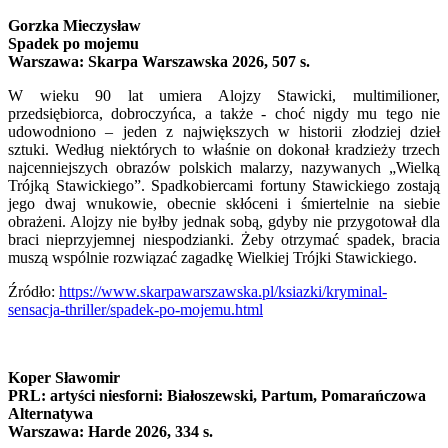
Gorzka Mieczysław
Spadek po mojemu
Warszawa: Skarpa Warszawska 2026, 507 s.
W wieku 90 lat umiera Alojzy Stawicki, multimilioner,
przedsiębiorca, dobroczyńca, a także - choć nigdy mu tego nie
udowodniono – jeden z największych w historii złodziej dzieł
sztuki. Według niektórych to właśnie on dokonał kradzieży trzech
najcenniejszych obrazów polskich malarzy, nazywanych „Wielką
Trójką Stawickiego”. Spadkobiercami fortuny Stawickiego zostają
jego dwaj wnukowie, obecnie skłóceni i śmiertelnie na siebie
obrażeni. Alojzy nie byłby jednak sobą, gdyby nie przygotował dla
braci nieprzyjemnej niespodzianki. Żeby otrzymać spadek, bracia
muszą wspólnie rozwiązać zagadkę Wielkiej Trójki Stawickiego.
Źródło:
https://www.skarpawarszawska.pl/ksiazki/kryminal-
sensacja-thriller/spadek-po-mojemu.html
Koper Sławomir
PRL: artyści niesforni: Białoszewski, Partum, Pomarańczowa
Alternatywa
Warszawa: Harde 2026, 334 s.