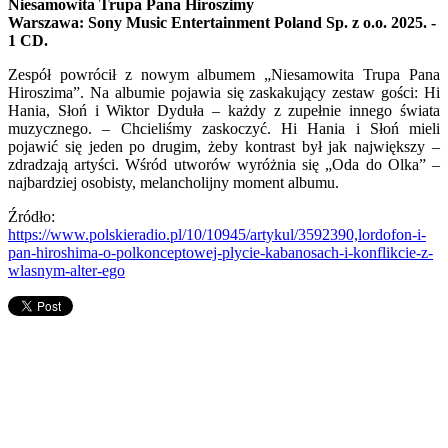
Niesamowita Trupa Pana Hiroszimy
Warszawa: Sony Music Entertainment Poland Sp. z o.o. 2025. -
1 CD.
Zespół powrócił z nowym albumem „Niesamowita Trupa Pana
Hiroszima”. Na albumie pojawia się zaskakujący zestaw gości: Hi
Hania, Słoń i Wiktor Dyduła – każdy z zupełnie innego świata
muzycznego. – Chcieliśmy zaskoczyć. Hi Hania i Słoń mieli
pojawić się jeden po drugim, żeby kontrast był jak największy –
zdradzają artyści. Wśród utworów wyróżnia się „Oda do Olka” –
najbardziej osobisty, melancholijny moment albumu.
Źródło:
https://www.polskieradio.pl/10/10945/artykul/3592390,lordofon-i-
pan-hiroshima-o-polkonceptowej-plycie-kabanosach-i-konflikcie-z-
wlasnym-alter-ego