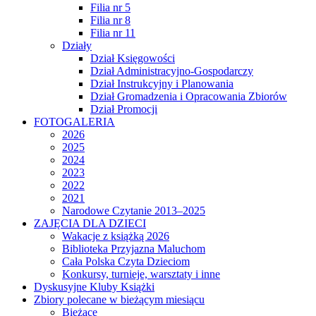
Filia nr 5
Filia nr 8
Filia nr 11
Działy
Dział Księgowości
Dział Administracyjno-Gospodarczy
Dział Instrukcyjny i Planowania
Dział Gromadzenia i Opracowania Zbiorów
Dział Promocji
FOTOGALERIA
2026
2025
2024
2023
2022
2021
Narodowe Czytanie 2013–2025
ZAJĘCIA DLA DZIECI
Wakacje z książką 2026
Biblioteka Przyjazna Maluchom
Cała Polska Czyta Dzieciom
Konkursy, turnieje, warsztaty i inne
Dyskusyjne Kluby Książki
Zbiory polecane w bieżącym miesiącu
Bieżące