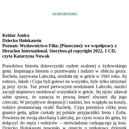
AUDIOBOOKI
Keidar Amira
Dziecko Holokaustu
Poznań: Wydawnictwo Filia; [Piaseczno]: we współpracy z
Heraclon International. Storybox.pl copyright 2022, 1 CD,
czyta Katarzyna Nowak
Prawdziwa historia dziewczynki cudem ocalonej z żydowskiego
getta. Inspirująca historia o przetrwaniu i nadziei w obliczu grozy.
Rachela, nazywana Laleczką, urodziła się w getcie w 1941 roku. Jej
rodzice, Jakub i Cypa byli gotowi na wszystko, byle tylko utrzymać
ją przy życiu. Tuż przed pierwszymi urodzinami Laleczki, naziści
zaczęli stopniowo mordować wszystkich w getcie. Jej ojciec zdawał
sobie sprawę, że oznacza to pewną śmierć również dla jego
córeczki. W przypływie desperacji i nadziei, bez względu na koszty,
rodzice postanawiają ocalić Rachelę. Cypa przemyca córkę poza
granice getta, gdzie czekały jej polskie przyjaciółki: Irena i Zofia.
Powierza im swoją ukochaną Laleczkę, po czym wraca do getta, by
dołączyć do męża i rodziców – nieświadoma czekającego ją losu.
Dziecko Holokaustu powstało w oparciu o unikatowy dziennik