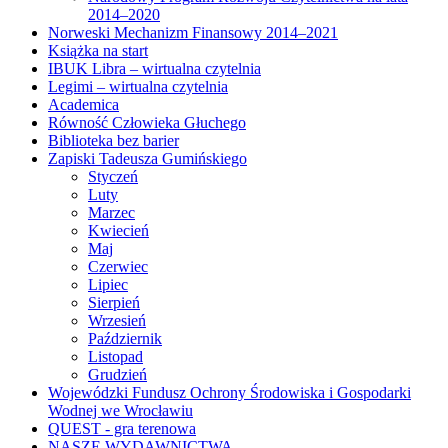
2014–2020
Norweski Mechanizm Finansowy 2014–2021
Książka na start
IBUK Libra – wirtualna czytelnia
Legimi – wirtualna czytelnia
Academica
Równość Człowieka Głuchego
Biblioteka bez barier
Zapiski Tadeusza Gumińskiego
Styczeń
Luty
Marzec
Kwiecień
Maj
Czerwiec
Lipiec
Sierpień
Wrzesień
Październik
Listopad
Grudzień
Wojewódzki Fundusz Ochrony Środowiska i Gospodarki
Wodnej we Wrocławiu
QUEST - gra terenowa
NASZE WYDAWNICTWA