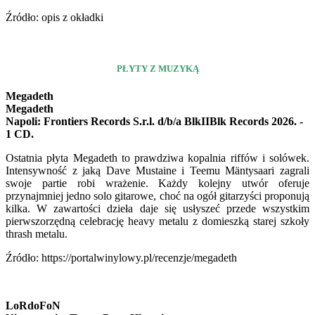
Źródło: opis z okładki
PŁYTY Z MUZYKĄ
Megadeth
Megadeth
Napoli: Frontiers Records S.r.l. d/b/a BlkIIBlk Records 2026. -
1 CD.
Ostatnia płyta Megadeth to prawdziwa kopalnia riffów i solówek.
Intensywność z jaką Dave Mustaine i Teemu Mäntysaari zagrali
swoje partie robi wrażenie. Każdy kolejny utwór oferuje
przynajmniej jedno solo gitarowe, choć na ogół gitarzyści proponują
kilka. W zawartości dzieła daje się usłyszeć przede wszystkim
pierwszorzędną celebrację heavy metalu z domieszką starej szkoły
thrash metalu.
Źródło: https://portalwinylowy.pl/recenzje/megadeth
LoRdoFoN