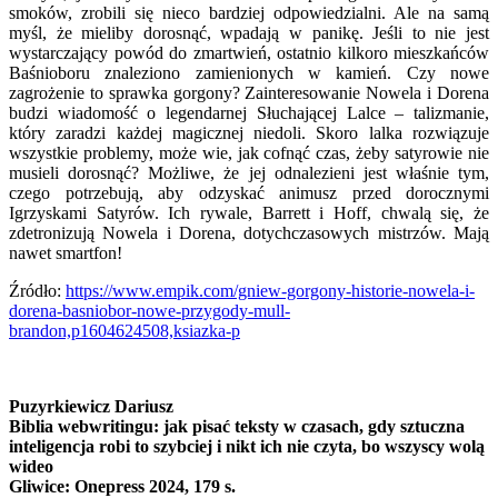
smoków, zrobili się nieco bardziej odpowiedzialni. Ale na samą
myśl, że mieliby dorosnąć, wpadają w panikę. Jeśli to nie jest
wystarczający powód do zmartwień, ostatnio kilkoro mieszkańców
Baśnioboru znaleziono zamienionych w kamień. Czy nowe
zagrożenie to sprawka gorgony? Zainteresowanie Nowela i Dorena
budzi wiadomość o legendarnej Słuchającej Lalce – talizmanie,
który zaradzi każdej magicznej niedoli. Skoro lalka rozwiązuje
wszystkie problemy, może wie, jak cofnąć czas, żeby satyrowie nie
musieli dorosnąć? Możliwe, że jej odnalezieni jest właśnie tym,
czego potrzebują, aby odzyskać animusz przed dorocznymi
Igrzyskami Satyrów. Ich rywale, Barrett i Hoff, chwalą się, że
zdetronizują Nowela i Dorena, dotychczasowych mistrzów. Mają
nawet smartfon!
Źródło:
https://www.empik.com/gniew-gorgony-historie-nowela-i-
dorena-basniobor-nowe-przygody-mull-
brandon,p1604624508,ksiazka-p
Puzyrkiewicz Dariusz
Biblia webwritingu: jak pisać teksty w czasach, gdy sztuczna
inteligencja robi to szybciej i nikt ich nie czyta, bo wszyscy wolą
wideo
Gliwice: Onepress 2024, 179 s.