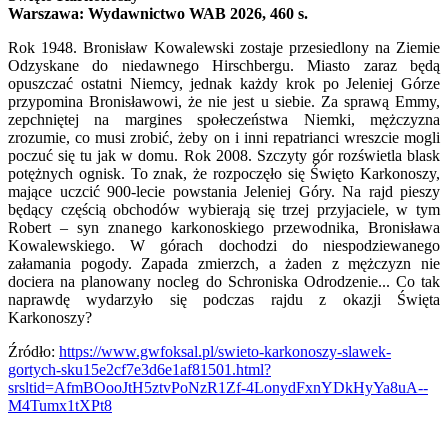
Warszawa: Wydawnictwo WAB 2026, 460 s.
Rok 1948. Bronisław Kowalewski zostaje przesiedlony na Ziemie
Odzyskane do niedawnego Hirschbergu. Miasto zaraz będą
opuszczać ostatni Niemcy, jednak każdy krok po Jeleniej Górze
przypomina Bronisławowi, że nie jest u siebie. Za sprawą Emmy,
zepchniętej na margines społeczeństwa Niemki, mężczyzna
zrozumie, co musi zrobić, żeby on i inni repatrianci wreszcie mogli
poczuć się tu jak w domu. Rok 2008. Szczyty gór rozświetla blask
potężnych ognisk. To znak, że rozpoczęło się Święto Karkonoszy,
mające uczcić 900-lecie powstania Jeleniej Góry. Na rajd pieszy
będący częścią obchodów wybierają się trzej przyjaciele, w tym
Robert – syn znanego karkonoskiego przewodnika, Bronisława
Kowalewskiego. W górach dochodzi do niespodziewanego
załamania pogody. Zapada zmierzch, a żaden z mężczyzn nie
dociera na planowany nocleg do Schroniska Odrodzenie... Co tak
naprawdę wydarzyło się podczas rajdu z okazji Święta
Karkonoszy?
Źródło:
https://www.gwfoksal.pl/swieto-karkonoszy-slawek-
gortych-sku15e2cf7e3d6e1af81501.html?
srsltid=AfmBOooJtH5ztvPoNzR1Zf-4LonydFxnYDkHyYa8uA--
M4Tumx1tXPt8