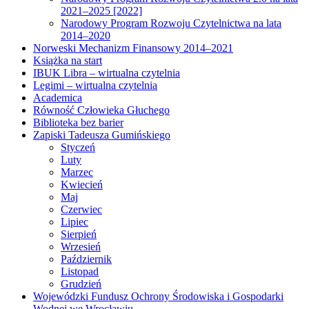
2021–2025 [2022]
Narodowy Program Rozwoju Czytelnictwa na lata
2014–2020
Norweski Mechanizm Finansowy 2014–2021
Książka na start
IBUK Libra – wirtualna czytelnia
Legimi – wirtualna czytelnia
Academica
Równość Człowieka Głuchego
Biblioteka bez barier
Zapiski Tadeusza Gumińskiego
Styczeń
Luty
Marzec
Kwiecień
Maj
Czerwiec
Lipiec
Sierpień
Wrzesień
Październik
Listopad
Grudzień
Wojewódzki Fundusz Ochrony Środowiska i Gospodarki
Wodnej we Wrocławiu