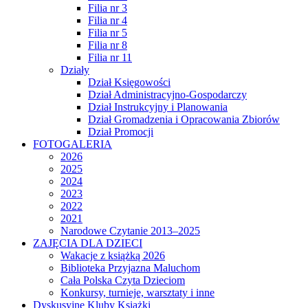
Filia nr 3
Filia nr 4
Filia nr 5
Filia nr 8
Filia nr 11
Działy
Dział Księgowości
Dział Administracyjno-Gospodarczy
Dział Instrukcyjny i Planowania
Dział Gromadzenia i Opracowania Zbiorów
Dział Promocji
FOTOGALERIA
2026
2025
2024
2023
2022
2021
Narodowe Czytanie 2013–2025
ZAJĘCIA DLA DZIECI
Wakacje z książką 2026
Biblioteka Przyjazna Maluchom
Cała Polska Czyta Dzieciom
Konkursy, turnieje, warsztaty i inne
Dyskusyjne Kluby Książki