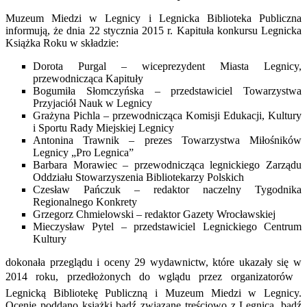
Muzeum Miedzi w Legnicy i Legnicka Biblioteka Publiczna
informują, że dnia 22 stycznia 2015 r. Kapituła konkursu Legnicka
Książka Roku w składzie:
Dorota Purgal – wiceprezydent Miasta Legnicy,
przewodnicząca Kapituły
Bogumiła Słomczyńska – przedstawiciel Towarzystwa
Przyjaciół Nauk w Legnicy
Grażyna Pichla – przewodnicząca Komisji Edukacji, Kultury
i Sportu Rady Miejskiej Legnicy
Antonina Trawnik – prezes Towarzystwa Miłośników
Legnicy „Pro Legnica”
Barbara Morawiec – przewodnicząca legnickiego Zarządu
Oddziału Stowarzyszenia Bibliotekarzy Polskich
Czesław Pańczuk – redaktor naczelny Tygodnika
Regionalnego Konkrety
Grzegorz Chmielowski – redaktor Gazety Wrocławskiej
Mieczysław Pytel – przedstawiciel Legnickiego Centrum
Kultury
dokonała przeglądu i oceny 29 wydawnictw, które ukazały się w
2014 roku, przedłożonych do wglądu przez organizatorów 
Legnicką Bibliotekę Publiczną i Muzeum Miedzi w Legnicy.
Ocenie poddano książki bądź związane treściowo z Legnicą, bądź