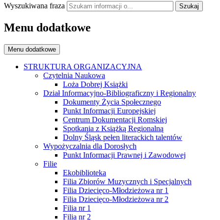
Wyszukiwana fraza
Szukaj
Menu dodatkowe
Menu dodatkowe
STRUKTURA ORGANIZACYJNA
Czytelnia Naukowa
Loża Dobrej Książki
Dział Informacyjno-Bibliograficzny i Regionalny
Dokumenty Życia Społecznego
Punkt Informacji Europejskiej
Centrum Dokumentacji Romskiej
Spotkania z Książką Regionalną
Dolny Śląsk pełen literackich talentów
Wypożyczalnia dla Dorosłych
Punkt Informacji Prawnej i Zawodowej
Filie
Ekobiblioteka
Filia Zbiorów Muzycznych i Specjalnych
Filia Dziecięco-Młodzieżowa nr 1
Filia Dziecięco-Młodzieżowa nr 2
Filia nr 1
Filia nr 2