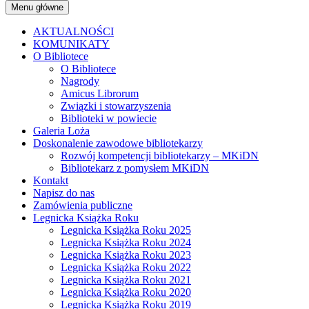
Menu główne
AKTUALNOŚCI
KOMUNIKATY
O Bibliotece
O Bibliotece
Nagrody
Amicus Librorum
Związki i stowarzyszenia
Biblioteki w powiecie
Galeria Loża
Doskonalenie zawodowe bibliotekarzy
Rozwój kompetencji bibliotekarzy – MKiDN
Bibliotekarz z pomysłem MKiDN
Kontakt
Napisz do nas
Zamówienia publiczne
Legnicka Książka Roku
Legnicka Książka Roku 2025
Legnicka Książka Roku 2024
Legnicka Książka Roku 2023
Legnicka Książka Roku 2022
Legnicka Książka Roku 2021
Legnicka Książka Roku 2020
Legnicka Książka Roku 2019