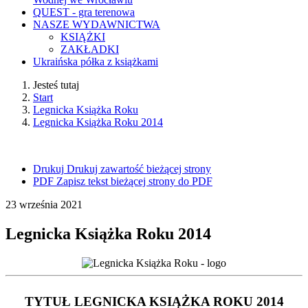
QUEST - gra terenowa
NASZE WYDAWNICTWA
KSIĄŻKI
ZAKŁADKI
Ukraińska półka z książkami
Jesteś tutaj
Start
Legnicka Książka Roku
Legnicka Książka Roku 2014
Drukuj
Drukuj zawartość bieżącej strony
PDF
Zapisz tekst bieżącej strony do PDF
23
września
2021
Legnicka Książka Roku 2014
TYTUŁ LEGNICKA KSIĄŻKA ROKU 2014