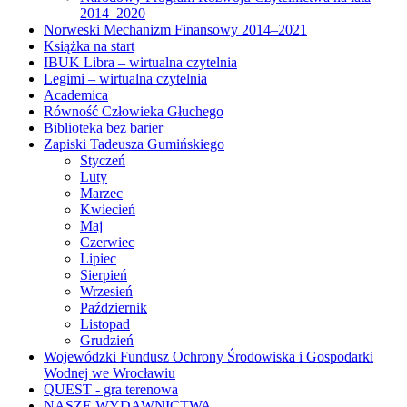
2014–2020
Norweski Mechanizm Finansowy 2014–2021
Książka na start
IBUK Libra – wirtualna czytelnia
Legimi – wirtualna czytelnia
Academica
Równość Człowieka Głuchego
Biblioteka bez barier
Zapiski Tadeusza Gumińskiego
Styczeń
Luty
Marzec
Kwiecień
Maj
Czerwiec
Lipiec
Sierpień
Wrzesień
Październik
Listopad
Grudzień
Wojewódzki Fundusz Ochrony Środowiska i Gospodarki
Wodnej we Wrocławiu
QUEST - gra terenowa
NASZE WYDAWNICTWA