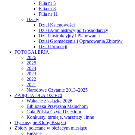
Filia nr 5
Filia nr 8
Filia nr 11
Działy
Dział Księgowości
Dział Administracyjno-Gospodarczy
Dział Instrukcyjny i Planowania
Dział Gromadzenia i Opracowania Zbiorów
Dział Promocji
FOTOGALERIA
2026
2025
2024
2023
2022
2021
Narodowe Czytanie 2013–2025
ZAJĘCIA DLA DZIECI
Wakacje z książką 2026
Biblioteka Przyjazna Maluchom
Cała Polska Czyta Dzieciom
Konkursy, turnieje, warsztaty i inne
Dyskusyjne Kluby Książki
Zbiory polecane w bieżącym miesiącu
Bieżące