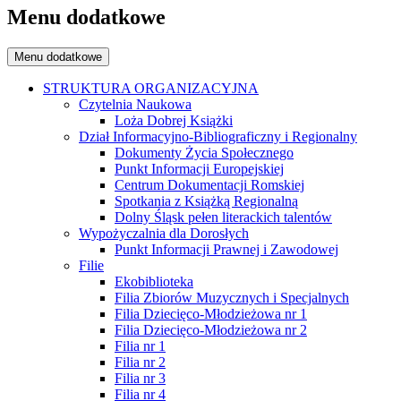
Menu dodatkowe
Menu dodatkowe
STRUKTURA ORGANIZACYJNA
Czytelnia Naukowa
Loża Dobrej Książki
Dział Informacyjno-Bibliograficzny i Regionalny
Dokumenty Życia Społecznego
Punkt Informacji Europejskiej
Centrum Dokumentacji Romskiej
Spotkania z Książką Regionalną
Dolny Śląsk pełen literackich talentów
Wypożyczalnia dla Dorosłych
Punkt Informacji Prawnej i Zawodowej
Filie
Ekobiblioteka
Filia Zbiorów Muzycznych i Specjalnych
Filia Dziecięco-Młodzieżowa nr 1
Filia Dziecięco-Młodzieżowa nr 2
Filia nr 1
Filia nr 2
Filia nr 3
Filia nr 4