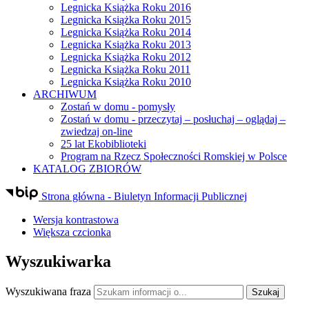
Legnicka Książka Roku 2016
Legnicka Książka Roku 2015
Legnicka Książka Roku 2014
Legnicka Książka Roku 2013
Legnicka Książka Roku 2012
Legnicka Książka Roku 2011
Legnicka Książka Roku 2010
ARCHIWUM
Zostań w domu - pomysły
Zostań w domu - przeczytaj – posłuchaj – oglądaj –
zwiedzaj on-line
25 lat Ekobiblioteki
Program na Rzecz Społeczności Romskiej w Polsce
KATALOG ZBIORÓW
Strona główna - Biuletyn Informacji Publicznej
Wersja kontrastowa
Większa czcionka
Wyszukiwarka
Wyszukiwana fraza
Szukaj