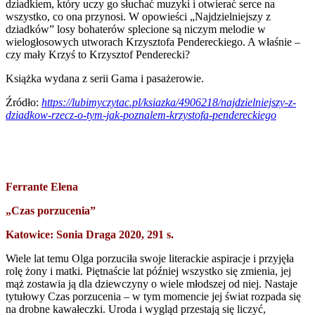
dziadkiem, który uczy go słuchać muzyki i otwierać serce na
wszystko, co ona przynosi. W opowieści „Najdzielniejszy z
dziadków” losy bohaterów splecione są niczym melodie w
wielogłosowych utworach Krzysztofa Pendereckiego. A właśnie –
czy mały Krzyś to Krzysztof Penderecki?
Książka wydana z serii Gama i pasażerowie.
Źródło:
https://lubimyczytac.pl/ksiazka/4906218/najdzielniejszy-z-
dziadkow-rzecz-o-tym-jak-poznalem-krzystofa-pendereckiego
Ferrante Elena
„Czas porzucenia”
Katowice: Sonia Draga 2020, 291 s.
Wiele lat temu Olga porzuciła swoje literackie aspiracje i przyjęła
rolę żony i matki. Piętnaście lat później wszystko się zmienia, jej
mąż zostawia ją dla dziewczyny o wiele młodszej od niej. Nastaje
tytułowy Czas porzucenia – w tym momencie jej świat rozpada się
na drobne kawałeczki. Uroda i wygląd przestają się liczyć,