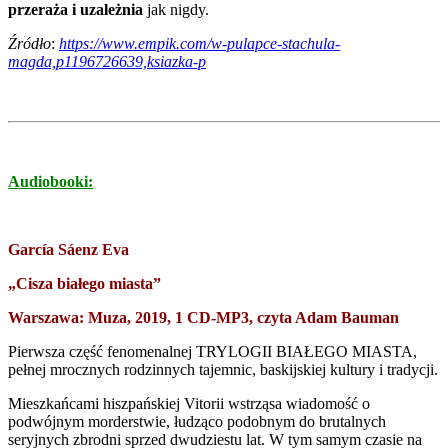
przeraża i uzależnia
jak nigdy.
Źródło
:
https://www.empik.com/w-pulapce-stachula-
magda,p1196726639,ksiazka-p
Audiobooki:
García Sáenz Eva
„Cisza białego miasta”
Warszawa: Muza, 2019, 1 CD-MP3, czyta Adam Bauman
Pierwsza część fenomenalnej TRYLOGII BIAŁEGO MIASTA,
pełnej mrocznych rodzinnych tajemnic, baskijskiej kultury i tradycji.
Mieszkańcami hiszpańskiej Vitorii wstrząsa wiadomość o
podwójnym morderstwie, łudząco podobnym do brutalnych
seryjnych zbrodni sprzed dwudziestu lat. W tym samym czasie na