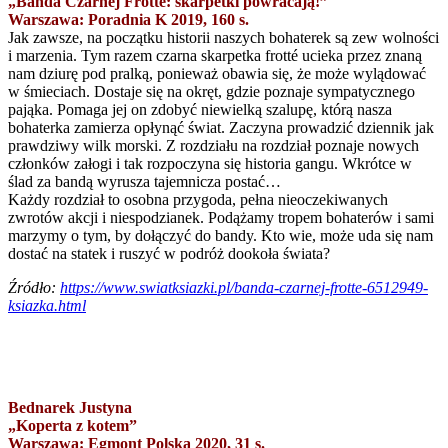
„Banda Czarnej Frotte: skarpetki powracają!”
Warszawa: Poradnia K 2019, 160 s.
Jak zawsze, na początku historii naszych bohaterek są zew wolności
i marzenia. Tym razem czarna skarpetka frotté ucieka przez znaną
nam dziurę pod pralką, ponieważ obawia się, że może wylądować
w śmieciach. Dostaje się na okręt, gdzie poznaje sympatycznego
pająka. Pomaga jej on zdobyć niewielką szalupę, którą nasza
bohaterka zamierza opłynąć świat. Zaczyna prowadzić dziennik jak
prawdziwy wilk morski. Z rozdziału na rozdział poznaje nowych
członków załogi i tak rozpoczyna się historia gangu. Wkrótce w
ślad za bandą wyrusza tajemnicza postać…
Każdy rozdział to osobna przygoda, pełna nieoczekiwanych
zwrotów akcji i niespodzianek. Podążamy tropem bohaterów i sami
marzymy o tym, by dołączyć do bandy. Kto wie, może uda się nam
dostać na statek i ruszyć w podróż dookoła świata?
Źródło:
https://www.swiatksiazki.pl/banda-czarnej-frotte-6512949-
ksiazka.html
Bednarek Justyna
„Koperta z kotem”
Warszawa: Egmont Polska 2020, 31 s.