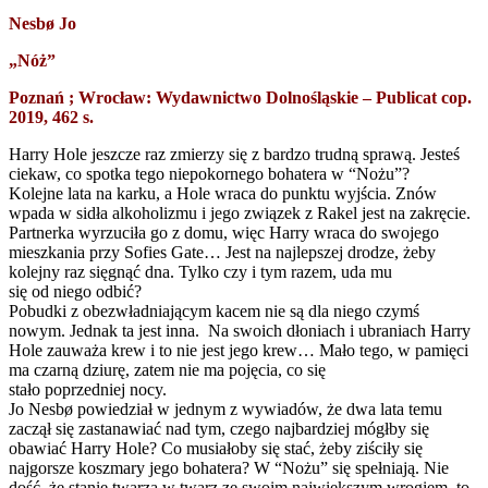
Nesbø Jo
„Nóż”
Poznań ; Wrocław: Wydawnictwo Dolnośląskie – Publicat cop.
2019, 462 s.
Harry Hole jeszcze raz zmierzy się z bardzo trudną sprawą. Jesteś
ciekaw, co spotka tego niepokornego bohatera w “Nożu”?
Kolejne lata na karku, a Hole wraca do punktu wyjścia. Znów
wpada w sidła alkoholizmu i jego związek z Rakel jest na zakręcie.
Partnerka wyrzuciła go z domu, więc Harry wraca do swojego
mieszkania przy Sofies Gate… Jest na najlepszej drodze, żeby
kolejny raz sięgnąć dna. Tylko czy i tym razem, uda mu
się od niego odbić?
Pobudki z obezwładniającym kacem nie są dla niego czymś
nowym. Jednak ta jest inna. Na swoich dłoniach i ubraniach Harry
Hole zauważa krew i to nie jest jego krew… Mało tego, w pamięci
ma czarną dziurę, zatem nie ma pojęcia, co się
stało poprzedniej nocy.
Jo Nesbø powiedział w jednym z wywiadów, że dwa lata temu
zaczął się zastanawiać nad tym, czego najbardziej mógłby się
obawiać Harry Hole? Co musiałoby się stać, żeby ziściły się
najgorsze koszmary jego bohatera? W “Nożu” się spełniają. Nie
dość, że stanie twarzą w twarz ze swoim największym wrogiem, to