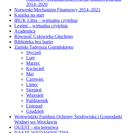
2014–2020
Norweski Mechanizm Finansowy 2014–2021
Książka na start
IBUK Libra – wirtualna czytelnia
Legimi – wirtualna czytelnia
Academica
Równość Człowieka Głuchego
Biblioteka bez barier
Zapiski Tadeusza Gumińskiego
Styczeń
Luty
Marzec
Kwiecień
Maj
Czerwiec
Lipiec
Sierpień
Wrzesień
Październik
Listopad
Grudzień
Wojewódzki Fundusz Ochrony Środowiska i Gospodarki
Wodnej we Wrocławiu
QUEST - gra terenowa
NASZE WYDAWNICTWA