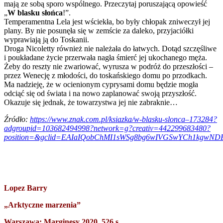
mają ze sobą sporo wspólnego. Przeczytaj poruszającą opowieść
„
W blasku słońca
!”.
Temperamentna Lela jest wściekła, bo były chłopak zniweczył jej
plany. By nie posunęła się w zemście za daleko, przyjaciółki
wyprawiają ją do Toskanii.
Droga Nicoletty również nie należała do łatwych. Dotąd szczęśliwe
i poukładane życie przerwała nagła śmierć jej ukochanego męża.
Żeby do reszty nie zwariować, wyrusza w podróż do przeszłości –
przez Wenecję z młodości, do toskańskiego domu po przodkach.
Ma nadzieję, że w ocienionym cyprysami domu będzie mogła
odciąć się od świata i na nowo zaplanować swoją przyszłość.
Okazuje się jednak, że towarzystwa jej nie zabraknie…
Źródło:
https://www.znak.com.pl/ksiazka/w-blasku-slonca–173284?
adgroupid=103682494998?network=g?creativ=442299683480?
position=&gclid=EAIaIQobChMI1sWSg8bg6wIVGSwYCh1kgw
Lopez Barry
„Arktyczne marzenia”
Warszawa: Marginesy 2020, 526 s.