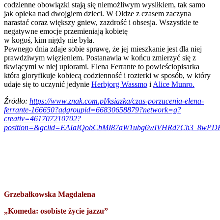
codzienne obowiązki stają się niemożliwym wysiłkiem, tak samo
jak opieka nad dwojgiem dzieci. W Oldze z czasem zaczyna
narastać coraz większy gniew, zazdrość i obsesja. Wszystkie te
negatywne emocje przemieniają kobietę
w kogoś, kim nigdy nie była.
Pewnego dnia zdaje sobie sprawę, że jej mieszkanie jest dla niej
prawdziwym więzieniem. Postanawia w końcu zmierzyć się z
tkwiącymi w niej upiorami. Elena Ferrante to powieściopisarka
która gloryfikuje kobiecą codzienność i rozterki w sposób, w który
udaje się to uczynić jedynie
Herbjorg Wassmo
i
Alice Munro.
Źródło:
https://www.znak.com.pl/ksiazka/czas-porzucenia-elena-
ferrante-166650?adgroupid=66830658879?network=g?
creativ=461707210702?
position=&gclid=EAIaIQobChMI87aW1ubg6wIVHRd7Ch3_8wP
Grzebałkowska Magdalena
„Komeda: osobiste życie jazzu”