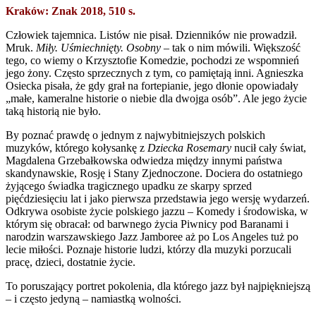
Kraków: Znak 2018, 510 s.
Człowiek tajemnica. Listów nie pisał. Dzienników nie prowadził.
Mruk.
Miły. Uśmiechnięty. Osobny
– tak o nim mówili. Większość
tego, co wiemy o Krzysztofie Komedzie, pochodzi ze wspomnień
jego żony. Często sprzecznych z tym, co pamiętają inni. Agnieszka
Osiecka pisała, że gdy grał na fortepianie, jego dłonie opowiadały
„małe, kameralne historie o niebie dla dwojga osób”. Ale jego życie
taką historią nie było.
By poznać prawdę o jednym z najwybitniejszych polskich
muzyków, którego kołysankę z
Dziecka Rosemary
nucił cały świat,
Magdalena Grzebałkowska odwiedza między innymi państwa
skandynawskie, Rosję i Stany Zjednoczone. Dociera do ostatniego
żyjącego świadka tragicznego upadku ze skarpy sprzed
pięćdziesięciu lat i jako pierwsza przedstawia jego wersję wydarzeń.
Odkrywa osobiste życie polskiego jazzu – Komedy i środowiska, w
którym się obracał: od barwnego życia Piwnicy pod Baranami i
narodzin warszawskiego Jazz Jamboree aż po Los Angeles tuż po
lecie miłości. Poznaje historie ludzi, którzy dla muzyki porzucali
pracę, dzieci, dostatnie życie.
To poruszający portret pokolenia, dla którego jazz był najpiękniejszą
– i często jedyną – namiastką wolności.