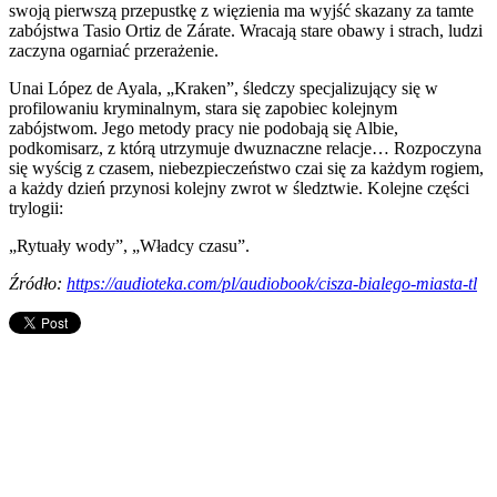
swoją pierwszą przepustkę z więzienia ma wyjść skazany za tamte
zabójstwa Tasio Ortiz de Zárate. Wracają stare obawy i strach, ludzi
zaczyna ogarniać przerażenie.
Unai López de Ayala, „Kraken”, śledczy specjalizujący się w
profilowaniu kryminalnym, stara się zapobiec kolejnym
zabójstwom. Jego metody pracy nie podobają się Albie,
podkomisarz, z którą utrzymuje dwuznaczne relacje… Rozpoczyna
się wyścig z czasem, niebezpieczeństwo czai się za każdym rogiem,
a każdy dzień przynosi kolejny zwrot w śledztwie. Kolejne części
trylogii:
„Rytuały wody”, „Władcy czasu”.
Źródło:
https://audioteka.com/pl/audiobook/cisza-bialego-miasta-tl