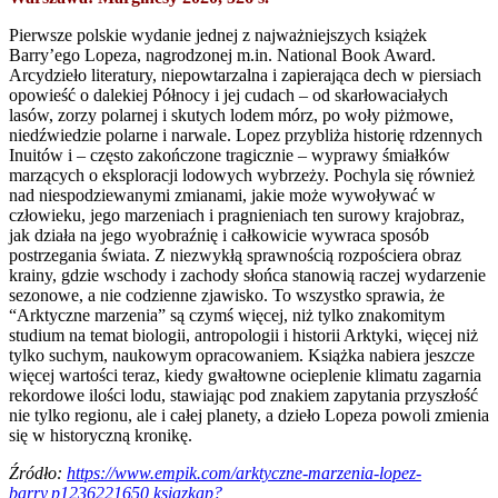
Pierwsze polskie wydanie jednej z najważniejszych książek
Barry’ego Lopeza, nagrodzonej m.in. National Book Award.
Arcydzieło literatury, niepowtarzalna i zapierająca dech w piersiach
opowieść o dalekiej Północy i jej cudach – od skarłowaciałych
lasów, zorzy polarnej i skutych lodem mórz, po woły piżmowe,
niedźwiedzie polarne i narwale. Lopez przybliża historię rdzennych
Inuitów i – często zakończone tragicznie – wyprawy śmiałków
marzących o eksploracji lodowych wybrzeży. Pochyla się również
nad niespodziewanymi zmianami, jakie może wywoływać w
człowieku, jego marzeniach i pragnieniach ten surowy krajobraz,
jak działa na jego wyobraźnię i całkowicie wywraca sposób
postrzegania świata. Z niezwykłą sprawnością rozpościera obraz
krainy, gdzie wschody i zachody słońca stanowią raczej wydarzenie
sezonowe, a nie codzienne zjawisko. To wszystko sprawia, że
“Arktyczne marzenia” są czymś więcej, niż tylko znakomitym
studium na temat biologii, antropologii i historii Arktyki, więcej niż
tylko suchym, naukowym opracowaniem. Książka nabiera jeszcze
więcej wartości teraz, kiedy gwałtowne ocieplenie klimatu zagarnia
rekordowe ilości lodu, stawiając pod znakiem zapytania przyszłość
nie tylko regionu, ale i całej planety, a dzieło Lopeza powoli zmienia
się w historyczną kronikę.
Źródło:
https://www.empik.com/arktyczne-marzenia-lopez-
barry,p1236221650,ksiazkap?