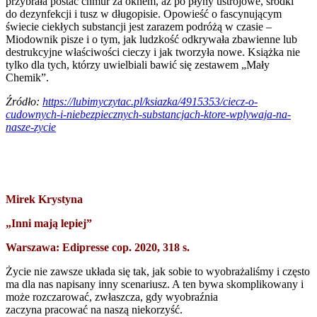
przybrała postać chmur za oknem, aż po płyny ustrojowe, środki
do dezynfekcji i tusz w długopisie. Opowieść o fascynującym
świecie ciekłych substancji jest zarazem podróżą w czasie –
Miodownik pisze i o tym, jak ludzkość odkrywała zbawienne lub
destrukcyjne właściwości cieczy i jak tworzyła nowe. Książka nie
tylko dla tych, którzy uwielbiali bawić się zestawem „Mały
Chemik”.
Źródło:
https://lubimyczytac.pl/ksiazka/4915353/ciecz-o-
cudownych-i-niebezpiecznych-substancjach-ktore-wplywaja-na-
nasze-zycie
Mirek Krystyna
„Inni mają lepiej”
Warszawa: Edipresse cop. 2020, 318 s.
Życie nie zawsze układa się tak, jak sobie to wyobrażaliśmy i często
ma dla nas napisany inny scenariusz. A ten bywa skomplikowany i
może rozczarować, zwłaszcza, gdy wyobraźnia
zaczyna pracować na naszą niekorzyść.