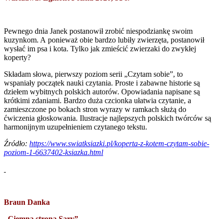
Pewnego dnia Janek postanowił zrobić niespodziankę swoim
kuzynkom. A ponieważ obie bardzo lubiły zwierzęta, postanowił
wysłać im psa i kota. Tylko jak zmieścić zwierzaki do zwykłej
koperty?
Składam słowa, pierwszy poziom serii „Czytam sobie”, to
wspaniały początek nauki czytania. Proste i zabawne historie są
dziełem wybitnych polskich autorów. Opowiadania napisane są
krótkimi zdaniami. Bardzo duża czcionka ułatwia czytanie, a
zamieszczone po bokach stron wyrazy w ramkach służą do
ćwiczenia głoskowania. Ilustracje najlepszych polskich twórców są
harmonijnym uzupełnieniem czytanego tekstu.
Źródło:
https://www.swiatksiazki.pl/koperta-z-kotem-czytam-sobie-
poziom-1-6637402-ksiazka.html
Braun Danka
„Ciemna strona Sary”