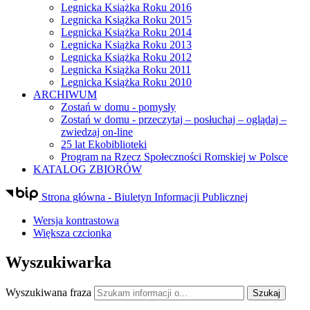
Legnicka Książka Roku 2016
Legnicka Książka Roku 2015
Legnicka Książka Roku 2014
Legnicka Książka Roku 2013
Legnicka Książka Roku 2012
Legnicka Książka Roku 2011
Legnicka Książka Roku 2010
ARCHIWUM
Zostań w domu - pomysły
Zostań w domu - przeczytaj – posłuchaj – oglądaj –
zwiedzaj on-line
25 lat Ekobiblioteki
Program na Rzecz Społeczności Romskiej w Polsce
KATALOG ZBIORÓW
Strona główna - Biuletyn Informacji Publicznej
Wersja kontrastowa
Większa czcionka
Wyszukiwarka
Wyszukiwana fraza
Szukaj