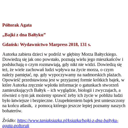
Półtorak Agata
„Bajki z dna Bałtyku”
Gdańsk: Wydawnictwo Marpress 2018, 131 s.
Autorka zabiera dzieci w podróż w głębiny Morza Bałtyckiego.
Dowiedzą się jak ono powstało, poznają wielu jego mieszkańców i
podsłuchają o czym rozmawiają, gdy nikt nie widzi. Dowiedzą się
też, że wiele zachowań ludzi wpływa na życie morza, o czym
należy pamiętać, np. gdy wypoczywamy na nadmorskich plażach.
Opowieść przedstawiona jest w przyjaznej formie krótkich bajek, w
które Autorka zręcznie wplotła informacje o gatunkach stworzeń
zamieszkujących Bałtyk – ich wyglądzie, biologii i zwyczajach, a
również o tym jak możemy sprawić żeby ich życie w pobliżu ludzi
było łatwiejsze i bezpieczne. Uzupełnieniem bajek jest umieszczony
na końcu atlasik, z pomocą którego jeszcze lepiej poznamy naszych
bohaterów.
Źródło:
https://www.taniaksiazka.pl/ksiazka/bajki-z-dna-baltyku-
agata-poltorak