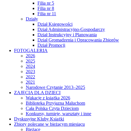
Filia nr 5
Filia nr 8
Filia nr 11
Działy
Dział Księgowości
Dział Administracyjno-Gospodarczy
Dział Instrukcyjny i Planowania
Dział Gromadzenia i Opracowania Zbiorów
Dział Promocji
FOTOGALERIA
2026
2025
2024
2023
2022
2021
Narodowe Czytanie 2013–2025
ZAJĘCIA DLA DZIECI
Wakacje z książką 2026
Biblioteka Przyjazna Maluchom
Cała Polska Czyta Dzieciom
Konkursy, turnieje, warsztaty i inne
Dyskusyjne Kluby Książki
Zbiory polecane w bieżącym miesiącu
Bieżące