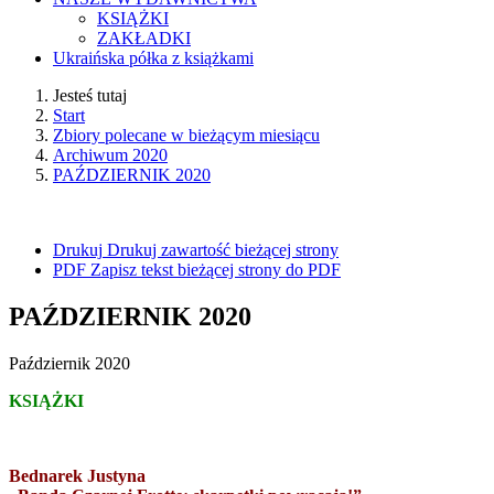
KSIĄŻKI
ZAKŁADKI
Ukraińska półka z książkami
Jesteś tutaj
Start
Zbiory polecane w bieżącym miesiącu
Archiwum 2020
PAŹDZIERNIK 2020
Drukuj
Drukuj zawartość bieżącej strony
PDF
Zapisz tekst bieżącej strony do PDF
PAŹDZIERNIK 2020
Październik 2020
KSIĄŻKI
Bednarek Justyna