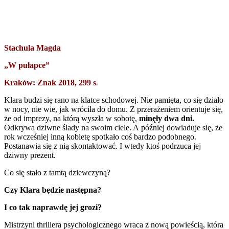
Stachula Magda
„W pułapce”
Kraków: Znak 2018, 299 s
.
Klara budzi się rano na klatce schodowej. Nie pamięta, co się działo
w nocy, nie wie, jak wróciła do domu. Z przerażeniem orientuje się,
że od imprezy, na którą wyszła w sobotę,
minęły dwa dni
.
Odkrywa dziwne ślady na swoim ciele. A później dowiaduje się, że
rok wcześniej inną kobietę spotkało coś bardzo podobnego.
Postanawia się z nią skontaktować. I wtedy ktoś podrzuca jej
dziwny prezent.
Co się stało z tamtą dziewczyną?
Czy Klara będzie następna?
I co tak naprawdę jej grozi?
Mistrzyni thrillera psychologicznego wraca z nową powieścią, która