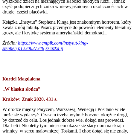
wyszkolić dzieci na nieznających słabości młodych ludzi. Jednak
część podopiecznych znika w niewyjaśnionych okolicznościach w
drugiej części placówki.
Książka „Instytut” Stephena Kinga jest znakomitym horrorem, który
zwala z nóg fabułą. Pisarz przemycił do powieści elementy literatury
grozy, ale i krytykę systemu amerykańskiej demokracji.
Źródło:
https://www.empik.com/instytut-king-
stephen,p1230627348,ksiazka-p
Kordel Magdalena
„W blasku słońca”
Kraków: Znak 2020, 431 s.
W drodze między Paryżem, Warszawą, Wenecją i Positano wiele
może się wydarzyć. Czasem trzeba wybrać boczne, okrężne drogi,
by dotrzeć do celu. Los jednak dobrze wie, dokąd nas prowadzi.
Dla Leli i Nicoletty tym miejscem okazał się stary dom na skraju
winnicy, w sercu malowniczej Toskanii. I choć dotąd się nie znały,