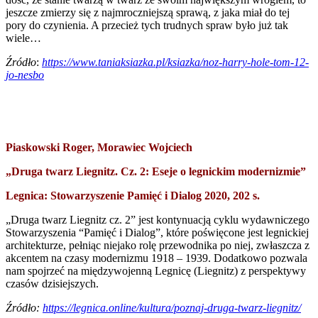
jeszcze zmierzy się z najmroczniejszą sprawą, z jaka miał do tej
pory do czynienia. A przecież tych trudnych spraw było już tak
wiele…
Źródło
:
https://www.taniaksiazka.pl/ksiazka/noz-harry-hole-tom-12-
jo-nesbo
Piaskowski Roger, Morawiec Wojciech
„Druga twarz Liegnitz. Cz. 2: Eseje o legnickim modernizmie”
Legnica: Stowarzyszenie Pamięć i Dialog 2020, 202 s.
„Druga twarz Liegnitz cz. 2” jest kontynuacją cyklu wydawniczego
Stowarzyszenia “Pamięć i Dialog”, które poświęcone jest legnickiej
architekturze, pełniąc niejako rolę przewodnika po niej, zwłaszcza z
akcentem na czasy modernizmu 1918 – 1939. Dodatkowo pozwala
nam spojrzeć na międzywojenną Legnicę (Liegnitz) z perspektywy
czasów dzisiejszych.
Źródło:
https://legnica.online/kultura/poznaj-druga-twarz-liegnitz/