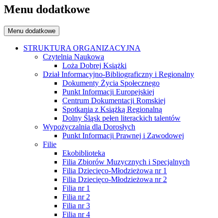
Menu dodatkowe
Menu dodatkowe
STRUKTURA ORGANIZACYJNA
Czytelnia Naukowa
Loża Dobrej Książki
Dział Informacyjno-Bibliograficzny i Regionalny
Dokumenty Życia Społecznego
Punkt Informacji Europejskiej
Centrum Dokumentacji Romskiej
Spotkania z Książką Regionalną
Dolny Śląsk pełen literackich talentów
Wypożyczalnia dla Dorosłych
Punkt Informacji Prawnej i Zawodowej
Filie
Ekobiblioteka
Filia Zbiorów Muzycznych i Specjalnych
Filia Dziecięco-Młodzieżowa nr 1
Filia Dziecięco-Młodzieżowa nr 2
Filia nr 1
Filia nr 2
Filia nr 3
Filia nr 4