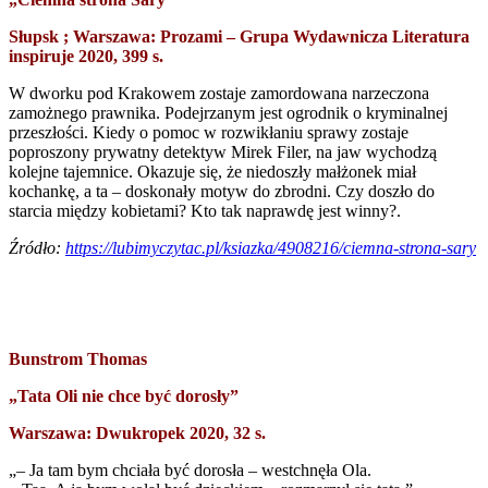
Słupsk ; Warszawa: Prozami – Grupa Wydawnicza Literatura
inspiruje 2020, 399 s.
W dworku pod Krakowem zostaje zamordowana narzeczona
zamożnego prawnika. Podejrzanym jest ogrodnik o kryminalnej
przeszłości. Kiedy o pomoc w rozwikłaniu sprawy zostaje
poproszony prywatny detektyw Mirek Filer, na jaw wychodzą
kolejne tajemnice. Okazuje się, że niedoszły małżonek miał
kochankę, a ta – doskonały motyw do zbrodni. Czy doszło do
starcia między kobietami? Kto tak naprawdę jest winny?.
Źródło:
https://lubimyczytac.pl/ksiazka/4908216/ciemna-strona-sary
Bunstrom Thomas
„Tata Oli nie chce być dorosły”
Warszawa: Dwukropek 2020, 32 s.
„– Ja tam bym chciała być dorosła – westchnęła Ola.