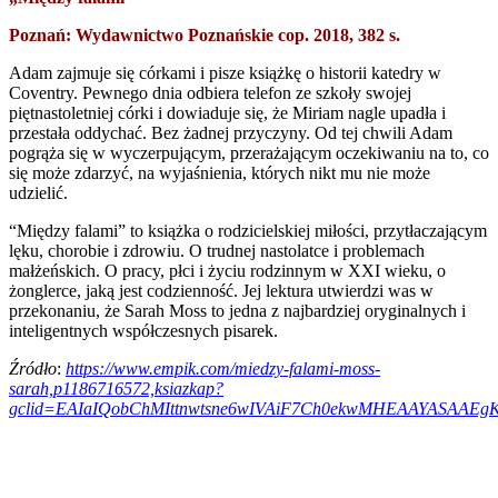
Poznań: Wydawnictwo Poznańskie cop. 2018, 382 s.
Adam zajmuje się córkami i pisze książkę o historii katedry w
Coventry. Pewnego dnia odbiera telefon ze szkoły swojej
piętnastoletniej córki i dowiaduje się, że Miriam nagle upadła i
przestała oddychać. Bez żadnej przyczyny. Od tej chwili Adam
pogrąża się w wyczerpującym, przerażającym oczekiwaniu na to, co
się może zdarzyć, na wyjaśnienia, których nikt mu nie może
udzielić.
“Między falami” to książka o rodzicielskiej miłości, przytłaczającym
lęku, chorobie i zdrowiu. O trudnej nastolatce i problemach
małżeńskich. O pracy, płci i życiu rodzinnym w XXI wieku, o
żonglerce, jaką jest codzienność. Jej lektura utwierdzi was w
przekonaniu, że Sarah Moss to jedna z najbardziej oryginalnych i
inteligentnych współczesnych pisarek.
Źródło
:
https://www.empik.com/miedzy-falami-moss-
sarah,p1186716572,ksiazkap?
gclid=EAIaIQobChMIttnwtsne6wIVAiF7Ch0ekwMHEAAYASAAEg