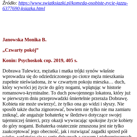
Źródło:
https://www.swiatksiazki.pl/komeda-osobiste-zycie-jazzu-
6377690-ksiazka.html
Janowska Monika B.
„Czwarty pokój”
Konin: Psychoskok cop. 2019, 405 s.
Dobrawa Tulewicz, mężatka i matka trójki synów właśnie
wprowadza się do odziedziczonego po ciotce męża mieszkania
zupełnie nieświadoma, że w czwartym pokoju mieszka… duch,
który wywróci jej życie do góry nogami, wplątując w historie
romansowo-kryminalne. To duch powojennego lokatora, który już
w pierwszym dniu przeprowadzki śmiertelnie przeraża Dobrawę.
Kobieta nie może uwierzyć, że tylko ona go widzi i słyszy. Nie
sposób także ducha zignorować, bowiem nie tylko nie ma zamiaru
zniknąć, ale angażuje bohaterkę w śledztwo dotyczące swojej
tajemniczej śmierci, przy okazji wywracając spokojne życie kobiety
do góry nogami. Bohaterka ostatecznie zmuszona jest nie tylko
zaakceptować jego obecność, jak i rozwiązać zagadki sprzed pół
wieku, wplątując się w serię dziwnych a czasem i niebezpiecznych