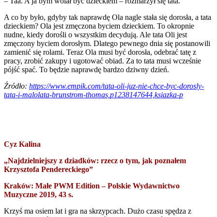
– Taa. A ja bym wolał być dzieckiem – rozmarzył się tata.”
A co by było, gdyby tak naprawdę Ola nagle stała się dorosła, a tata
dzieckiem? Ola jest zmęczona byciem dzieckiem. To okropnie
nudne, kiedy dorośli o wszystkim decydują. Ale tata Oli jest
zmęczony byciem dorosłym. Dlatego pewnego dnia się postanowili
zamienić się rolami. Teraz Ola musi być dorosła, odebrać tatę z
pracy, zrobić zakupy i ugotować obiad. Za to tata musi wcześnie
pójść spać. To będzie naprawdę bardzo dziwny dzień.
Źródło:
https://www.empik.com/tata-oli-juz-nie-chce-byc-dorosly-
tata-i-malolata-brunstrom-thomas,p1238147644,ksiazka-p
Cyz Kalina
„Najdzielniejszy z dziadków: rzecz o tym, jak poznałem
Krzysztofa Pendereckiego”
Kraków: Małe PWM Edition – Polskie Wydawnictwo
Muzyczne 2019, 43 s.
Krzyś ma osiem lat i gra na skrzypcach. Dużo czasu spędza z