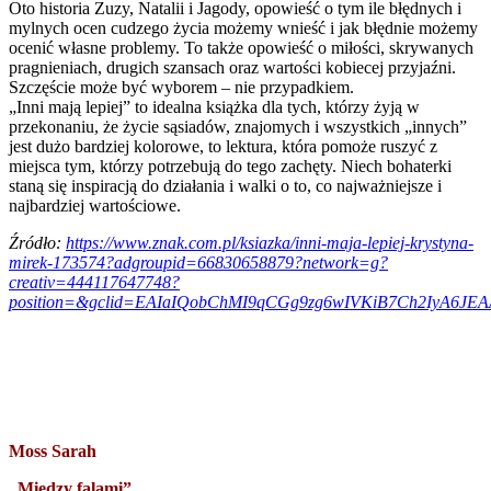
Oto historia Zuzy, Natalii i Jagody, opowieść o tym ile błędnych i
mylnych ocen cudzego życia możemy wnieść i jak błędnie możemy
ocenić własne problemy. To także opowieść o miłości, skrywanych
pragnieniach, drugich szansach oraz wartości kobiecej przyjaźni.
Szczęście może być wyborem – nie przypadkiem.
„Inni mają lepiej” to idealna książka dla tych, którzy żyją w
przekonaniu, że życie sąsiadów, znajomych i wszystkich „innych”
jest dużo bardziej kolorowe, to lektura, która pomoże ruszyć z
miejsca tym, którzy potrzebują do tego zachęty. Niech bohaterki
staną się inspiracją do działania i walki o to, co najważniejsze i
najbardziej wartościowe.
Źródło:
https://www.znak.com.pl/ksiazka/inni-maja-lepiej-krystyna-
mirek-173574?adgroupid=66830658879?network=g?
creativ=444117647748?
position=&gclid=EAIaIQobChMI9qCGg9zg6wIVKiB7Ch2IyA6JE
Moss Sarah
„Między falami”