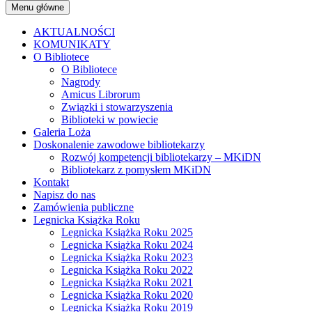
Menu główne
AKTUALNOŚCI
KOMUNIKATY
O Bibliotece
O Bibliotece
Nagrody
Amicus Librorum
Związki i stowarzyszenia
Biblioteki w powiecie
Galeria Loża
Doskonalenie zawodowe bibliotekarzy
Rozwój kompetencji bibliotekarzy – MKiDN
Bibliotekarz z pomysłem MKiDN
Kontakt
Napisz do nas
Zamówienia publiczne
Legnicka Książka Roku
Legnicka Książka Roku 2025
Legnicka Książka Roku 2024
Legnicka Książka Roku 2023
Legnicka Książka Roku 2022
Legnicka Książka Roku 2021
Legnicka Książka Roku 2020
Legnicka Książka Roku 2019