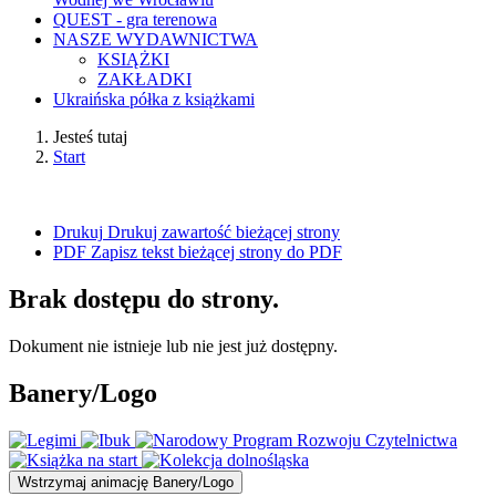
QUEST - gra terenowa
NASZE WYDAWNICTWA
KSIĄŻKI
ZAKŁADKI
Ukraińska półka z książkami
Jesteś tutaj
Start
Drukuj
Drukuj zawartość bieżącej strony
PDF
Zapisz tekst bieżącej strony do PDF
Brak dostępu do strony.
Dokument nie istnieje lub nie jest już dostępny.
Banery/Logo
Wstrzymaj
animację Banery/Logo