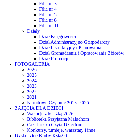
Filia nr 3
Filia nr 4
Filia nr 5
Filia nr 8
Filia nr 11
Działy
Dział Księgowości
Dział Administracyjno-Gospodarczy
Dział Instrukcyjny i Planowania
Dział Gromadzenia i Opracowania Zbiorów
Dział Promocji
FOTOGALERIA
2026
2025
2024
2023
2022
2021
Narodowe Czytanie 2013–2025
ZAJĘCIA DLA DZIECI
Wakacje z książką 2026
Biblioteka Przyjazna Maluchom
Cała Polska Czyta Dzieciom
Konkursy, turnieje, warsztaty i inne
Dyskusyjne Kluby Książki