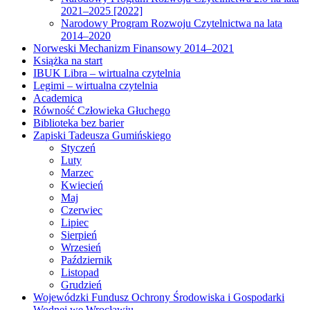
2021–2025 [2022]
Narodowy Program Rozwoju Czytelnictwa na lata
2014–2020
Norweski Mechanizm Finansowy 2014–2021
Książka na start
IBUK Libra – wirtualna czytelnia
Legimi – wirtualna czytelnia
Academica
Równość Człowieka Głuchego
Biblioteka bez barier
Zapiski Tadeusza Gumińskiego
Styczeń
Luty
Marzec
Kwiecień
Maj
Czerwiec
Lipiec
Sierpień
Wrzesień
Październik
Listopad
Grudzień
Wojewódzki Fundusz Ochrony Środowiska i Gospodarki
Wodnej we Wrocławiu